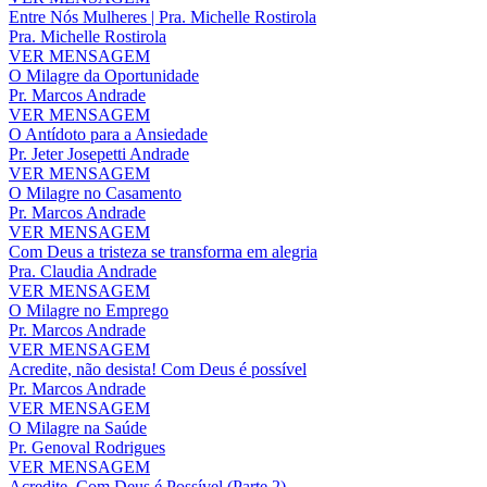
Entre Nós Mulheres | Pra. Michelle Rostirola
Pra. Michelle Rostirola
VER MENSAGEM
O Milagre da Oportunidade
Pr. Marcos Andrade
VER MENSAGEM
O Antídoto para a Ansiedade
Pr. Jeter Josepetti Andrade
VER MENSAGEM
O Milagre no Casamento
Pr. Marcos Andrade
VER MENSAGEM
Com Deus a tristeza se transforma em alegria
Pra. Claudia Andrade
VER MENSAGEM
O Milagre no Emprego
Pr. Marcos Andrade
VER MENSAGEM
Acredite, não desista! Com Deus é possível
Pr. Marcos Andrade
VER MENSAGEM
O Milagre na Saúde
Pr. Genoval Rodrigues
VER MENSAGEM
Acredite, Com Deus é Possível (Parte 2)