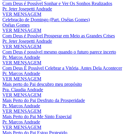
Com Deus é Possível Sonhar e Ver Os Sonhos Realizados
Pr. Jeter Josepetti Andrade
VER MENSAGEM
Celebração de Domingo (Part. Oséias Gomes)
Oséias Gomes
VER MENSAGEM
Com Deus é Possível Prosperar em Meio as Grandes Crises
Pr. Jeter Josepetti Andrade
VER MENSAGEM
Com Deus é possível mesmo quando o futuro parece incerto
Pr. Marcos Andrade
VER MENSAGEM
Com Deus É Possível Celebrar a Vitória, Antes Dela Acontecer
Pr. Marcos Andrade
VER MENSAGEM
Mais perto do Pai descubro meu propósito
Pra. Claudia Andrade
VER MENSAGEM
Mais Perto do Pai Desfruto da Prosperidade
Pr. Marcos Andrade
VER MENSAGEM
Mais Perto do Pai Me Sinto Especial
Pr. Marcos Andrade
VER MENSAGEM
Mais Perto do Pai Estou Protegido