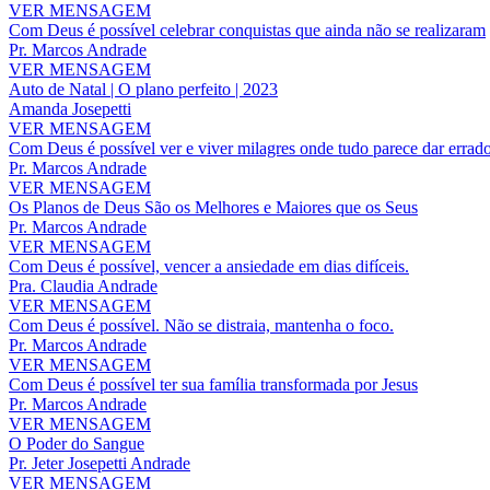
VER MENSAGEM
Com Deus é possível celebrar conquistas que ainda não se realizaram
Pr. Marcos Andrade
VER MENSAGEM
Auto de Natal | O plano perfeito | 2023
Amanda Josepetti
VER MENSAGEM
Com Deus é possível ver e viver milagres onde tudo parece dar errad
Pr. Marcos Andrade
VER MENSAGEM
Os Planos de Deus São os Melhores e Maiores que os Seus
Pr. Marcos Andrade
VER MENSAGEM
Com Deus é possível, vencer a ansiedade em dias difíceis.
Pra. Claudia Andrade
VER MENSAGEM
Com Deus é possível. Não se distraia, mantenha o foco.
Pr. Marcos Andrade
VER MENSAGEM
Com Deus é possível ter sua família transformada por Jesus
Pr. Marcos Andrade
VER MENSAGEM
O Poder do Sangue
Pr. Jeter Josepetti Andrade
VER MENSAGEM