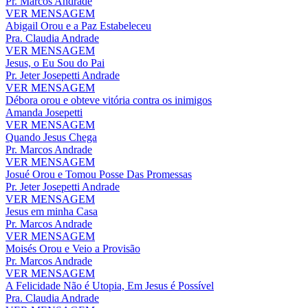
Pr. Marcos Andrade
VER MENSAGEM
Abigail Orou e a Paz Estabeleceu
Pra. Claudia Andrade
VER MENSAGEM
Jesus, o Eu Sou do Pai
Pr. Jeter Josepetti Andrade
VER MENSAGEM
Débora orou e obteve vitória contra os inimigos
Amanda Josepetti
VER MENSAGEM
Quando Jesus Chega
Pr. Marcos Andrade
VER MENSAGEM
Josué Orou e Tomou Posse Das Promessas
Pr. Jeter Josepetti Andrade
VER MENSAGEM
Jesus em minha Casa
Pr. Marcos Andrade
VER MENSAGEM
Moisés Orou e Veio a Provisão
Pr. Marcos Andrade
VER MENSAGEM
A Felicidade Não é Utopia, Em Jesus é Possível
Pra. Claudia Andrade