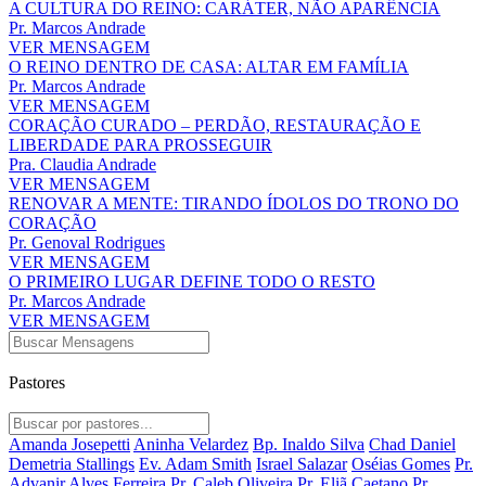
A CULTURA DO REINO: CARÁTER, NÃO APARÊNCIA
Pr. Marcos Andrade
VER MENSAGEM
O REINO DENTRO DE CASA: ALTAR EM FAMÍLIA
Pr. Marcos Andrade
VER MENSAGEM
CORAÇÃO CURADO – PERDÃO, RESTAURAÇÃO E
LIBERDADE PARA PROSSEGUIR
Pra. Claudia Andrade
VER MENSAGEM
RENOVAR A MENTE: TIRANDO ÍDOLOS DO TRONO DO
CORAÇÃO
Pr. Genoval Rodrigues
VER MENSAGEM
O PRIMEIRO LUGAR DEFINE TODO O RESTO
Pr. Marcos Andrade
VER MENSAGEM
Pastores
Amanda Josepetti
Aninha Velardez
Bp. Inaldo Silva
Chad Daniel
Demetria Stallings
Ev. Adam Smith
Israel Salazar
Oséias Gomes
Pr.
Advanir Alves Ferreira
Pr. Caleb Oliveira
Pr. Eliã Caetano
Pr.