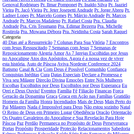
Genoval Rodrigues
Pr. Ilmar Pomponet
Pr. Inaldo Silva
Pr. Jaaziel
Vieira
Pr. Jacó Vieira
Pr. Jeter Josepetti Andrade
Pr. Jorge Abreu
Pr.
Ladner Lopes
Pr. Marcelo Gomes
Pr. Márcio Andrade
Pr. Marcos
Andrade
Pr. Marcos Madaleno
Pr. Rafael Costa
Pra. Claudia
Andrade
Pra. Cris Tessmann
Pra. Edimar Bezerra
Pra. Michelle
Rostirola
Pra. Mowana Débora
Pra. Neidinha Costa
Sarah Raquel
Categoria
40 Dias até a Ressurreição
7 Colunas Para Sua Vitória
7 Encontros
com Jesus Ressuscitado
7 Semanas com Jesus
7 Semanas de
Reposicionamento
Alegria
Amor
As 7 Igrejas Escolhidas por Jesus
no Apocalipse
Atos dos Apóstolos. Agora é a nossa vez de viver
esta história.
Auto de Páscoa
Aviva Nordeste Conference 2024
Batismo
Casal & Cia
Com Deus é Possível
Comunhão
Confiança
Conquistas Inéditas
Cura
Datas Especiais
Declare a Promessa e
Viva seu Milagre
Direção Divina
Emoções
Entre Nós Mulheres
Escolhas
Escolhidos por Deus
Escolhidos por Deus
Esperança
Eu
Orei e Deus Ouviu!
Eventos
Família
Fé
Filiação
Finanças
Força
Geração da Dopamina
Graça
Graça em Ação nas Famílias
Gratidão
Homens da Família
Honra
Incendiados
Mais de Deus
Mais Perto do
Pai
Milagres
Nada é Impossível para Deus
Não estou sozinho
Natal
O Reino de Deus em Primeiro Lugar
Obediência
Oração
Orientação
Os Quatro Cavaleiros do Apocalipse e Sua Revelação Para Hoje
Páscoa
Paz
Perdão
Permaneça no Propósito de Deus
Perseverança
Portas
Propósito
Prosperidade
Proteção
Relacionamentos
Sabedoria
Salmos Poderosos
Salvação
Saúde
Série
Sete Semanas de Milagres