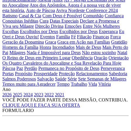
no Apocalipse
Atos dos Apóstolos. Agora é a nossa vez de viver
esta história.
Auto de Páscoa
Aviva Nordeste Conference 2024
Batismo
Casal & Cia
Com Deus é Possível
Comunhão
Confiança
Conquistas Inéditas
Cura
Datas Especiais
Declare a Promessa e
Viva seu Milagre
Direção Divina
Emoções
Entre Nós Mulheres
Escolhas
Escolhidos por Deus
Escolhidos por Deus
Esperança
Eu
Orei e Deus Ouviu!
Eventos
Família
Fé
Filiação
Finanças
Força
Geração da Dopamina
Graça
Graça em Ação nas Famílias
Gratidão
Homens da Família
Honra
Incendiados
Mais de Deus
Mais Perto do
Pai
Milagres
Nada é Impossível para Deus
Não estou sozinho
Natal
O Reino de Deus em Primeiro Lugar
Obediência
Oração
Orientação
Os Quatro Cavaleiros do Apocalipse e Sua Revelação Para Hoje
Páscoa
Paz
Perdão
Permaneça no Propósito de Deus
Perseverança
Portas
Propósito
Prosperidade
Proteção
Relacionamentos
Sabedoria
Salmos Poderosos
Salvação
Saúde
Série
Sete Semanas de Milagres
Temos muito para Agradecer
Tempo
Trabalho
Vida
Vitória
Ano
2026
2025
2024
2023
2022
2021
VOCÊ PODE FAZER PARTE DESSA MISSÃO, CONTRIBUA.
CLIQUE AQUI E FAÇA SUA OFERTA
FORMULARIO