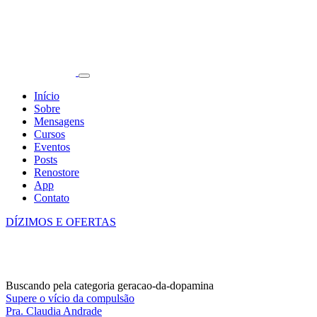
Início
Sobre
Mensagens
Cursos
Eventos
Posts
Renostore
App
Contato
DÍZIMOS E OFERTAS
Buscando pela categoria geracao-da-dopamina
Supere o vício da compulsão
Pra. Claudia Andrade