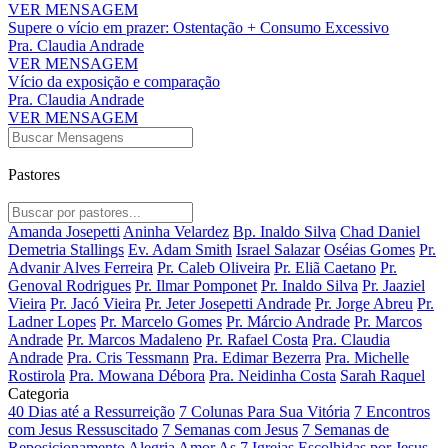
VER MENSAGEM
Supere o vício em prazer: Ostentação + Consumo Excessivo
Pra. Claudia Andrade
VER MENSAGEM
Vício da exposição e comparação
Pra. Claudia Andrade
VER MENSAGEM
Pastores
Amanda Josepetti
Aninha Velardez
Bp. Inaldo Silva
Chad Daniel
Demetria Stallings
Ev. Adam Smith
Israel Salazar
Oséias Gomes
Pr.
Advanir Alves Ferreira
Pr. Caleb Oliveira
Pr. Eliã Caetano
Pr.
Genoval Rodrigues
Pr. Ilmar Pomponet
Pr. Inaldo Silva
Pr. Jaaziel
Vieira
Pr. Jacó Vieira
Pr. Jeter Josepetti Andrade
Pr. Jorge Abreu
Pr.
Ladner Lopes
Pr. Marcelo Gomes
Pr. Márcio Andrade
Pr. Marcos
Andrade
Pr. Marcos Madaleno
Pr. Rafael Costa
Pra. Claudia
Andrade
Pra. Cris Tessmann
Pra. Edimar Bezerra
Pra. Michelle
Rostirola
Pra. Mowana Débora
Pra. Neidinha Costa
Sarah Raquel
Categoria
40 Dias até a Ressurreição
7 Colunas Para Sua Vitória
7 Encontros
com Jesus Ressuscitado
7 Semanas com Jesus
7 Semanas de
Reposicionamento
Alegria
Amor
As 7 Igrejas Escolhidas por Jesus