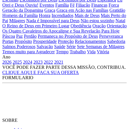
Orei e Deus Ouviu!
Eventos
Família
Fé
Filiação
Finanças
Força
Geração da Dopamina
Graça
Graça em Ação nas Famílias
Gratidão
Homens da Família
Honra
Incendiados
Mais de Deus
Mais Perto do
Pai
Milagres
Nada é Impossível para Deus
Não estou sozinho
Natal
O Reino de Deus em Primeiro Lugar
Obediência
Oração
Orientação
Os Quatro Cavaleiros do Apocalipse e Sua Revelação Para Hoje
Páscoa
Paz
Perdão
Permaneça no Propósito de Deus
Perseverança
Portas
Propósito
Prosperidade
Proteção
Relacionamentos
Sabedoria
Salmos Poderosos
Salvação
Saúde
Série
Sete Semanas de Milagres
Temos muito para Agradecer
Tempo
Trabalho
Vida
Vitória
Ano
2026
2025
2024
2023
2022
2021
VOCÊ PODE FAZER PARTE DESSA MISSÃO, CONTRIBUA.
CLIQUE AQUI E FAÇA SUA OFERTA
FORMULARIO
SOBRE