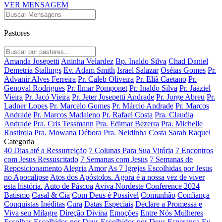
VER MENSAGEM
Pastores
Amanda Josepetti
Aninha Velardez
Bp. Inaldo Silva
Chad Daniel
Demetria Stallings
Ev. Adam Smith
Israel Salazar
Oséias Gomes
Pr.
Advanir Alves Ferreira
Pr. Caleb Oliveira
Pr. Eliã Caetano
Pr.
Genoval Rodrigues
Pr. Ilmar Pomponet
Pr. Inaldo Silva
Pr. Jaaziel
Vieira
Pr. Jacó Vieira
Pr. Jeter Josepetti Andrade
Pr. Jorge Abreu
Pr.
Ladner Lopes
Pr. Marcelo Gomes
Pr. Márcio Andrade
Pr. Marcos
Andrade
Pr. Marcos Madaleno
Pr. Rafael Costa
Pra. Claudia
Andrade
Pra. Cris Tessmann
Pra. Edimar Bezerra
Pra. Michelle
Rostirola
Pra. Mowana Débora
Pra. Neidinha Costa
Sarah Raquel
Categoria
40 Dias até a Ressurreição
7 Colunas Para Sua Vitória
7 Encontros
com Jesus Ressuscitado
7 Semanas com Jesus
7 Semanas de
Reposicionamento
Alegria
Amor
As 7 Igrejas Escolhidas por Jesus
no Apocalipse
Atos dos Apóstolos. Agora é a nossa vez de viver
esta história.
Auto de Páscoa
Aviva Nordeste Conference 2024
Batismo
Casal & Cia
Com Deus é Possível
Comunhão
Confiança
Conquistas Inéditas
Cura
Datas Especiais
Declare a Promessa e
Viva seu Milagre
Direção Divina
Emoções
Entre Nós Mulheres
Escolhas
Escolhidos por Deus
Escolhidos por Deus
Esperança
Eu